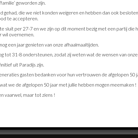
‘familie’ geworden zijn.
gehad, die we niet konden weigeren en hebben dan ook besloten 
bod te accepteren.
e sluit per 27-7 en we zijn op dit moment bezig met een partij die 
r wil overnemen.
nog een jaar genieten van onze afhaalmaaltijden.
 nog tot 31-8 ondersteunen, zodat zij weten wat de wensen van onze 
itief uit Paradijs zijn.
alrestaurant van Uden. Ze staan bekend om de con
staurant de snelste afhaalservice van de regio.
e generaties gasten bedanken voor hun vertrouwen de afgelopen 50 j
of om het te downloaden.
r wat we de afgelopen 50 jaar met jullie hebben mogen meemaken !
n vaarwel, maar tot ziens !