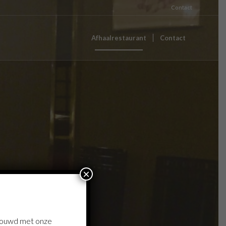
Contact
Afhaalrestaurant
Contact
×
gebouwd met onze