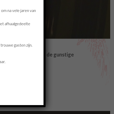
om na vele jaren van
het afhaalgedeelte
trouwe gasten zijn.
stante kwaliteit en de gunstige
aar.