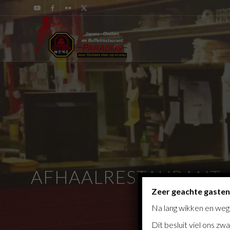
AFHAALRESTAURANT
Zeer geachte gasten
Na lang wikken en weg
Dit besluit viel ons z