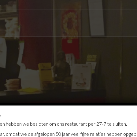
,
en hebben we besloten om ons restaurant per 27-7 te sluiten.
waar, omdat we de afgelopen 50 jaar veel fijne relaties hebben op