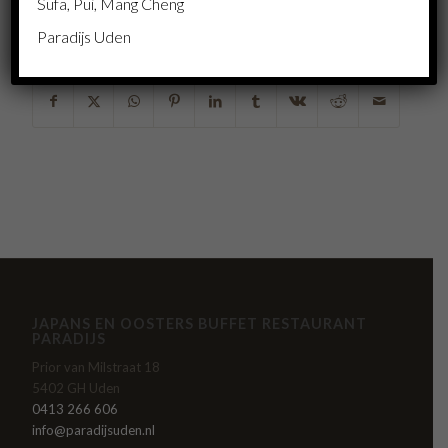
Sufa, Pui, Mang Cheng
Paradijs Uden
Deel dit stuk
JAPANS EN OOSTERS BUFFET RESTAURANT
PARADIJS
Prior van Milstraat 18
5402 GH Uden
0413 266 606
info@paradijsuden.nl