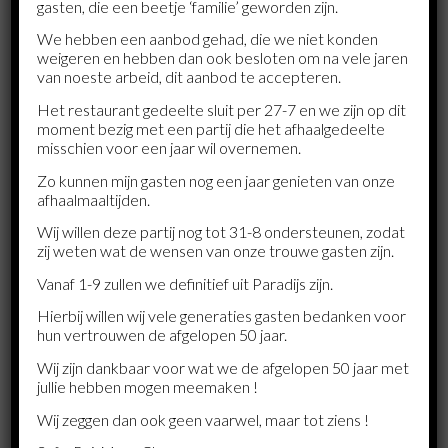
Heinde en ver
gasten, die een beetje ‘familie’ geworden zijn.
De ontwikkeling van het restaurant heeft de afgelopen 35 jaar
We hebben een aanbod gehad, die we niet konden
niet stil gestaan. Cheng: “Wij luisteren naar onze klanten, we
weigeren en hebben dan ook besloten om na vele jaren
van noeste arbeid, dit aanbod te accepteren.
denken vanuit hun wensen. Zo waren mijn ouders een van de
eersten met een culinair Chinese keuken voor een
Het restaurant gedeelte sluit per 27-7 en we zijn op dit
avondvullend diner. Anderen verklaarden hen voor gek. Toch
moment bezig met een partij die het afhaalgedeelte
werd het restaurant heel succesvol. Mensen kwamen van
misschien voor een jaar wil overnemen.
heinde en ver. Tevens waren wij de tweede in Nederland met
Zo kunnen mijn gasten nog een jaar genieten van onze
een Japanse bakplaat.” Het restaurant staat altijd ter
afhaalmaaltijden.
beschikking van de klant. “We zijn al meer dan tienduizend
dagen aan een stuk geopend”, vertelt Cheng. “De mensen
Wij willen deze partij nog tot 31-8 ondersteunen, zodat
kunnen hier elke dag terecht. De meeste horeca gaat op
zij weten wat de wensen van onze trouwe gasten zijn.
feestdagen dicht, zoals Kerstmis, oudjaarsdag en
Vanaf 1-9 zullen we definitief uit Paradijs zijn.
nieuwjaarsdag. Wij zijn dan open. Het is voor ons heel gewoon,
omdat we het iedere dag doen.” Paradijs Uden beschikt over
Hierbij willen wij vele generaties gasten bedanken voor
bijna vijfhonderd zitplaatsen. Het Oosterse
hun vertrouwen de afgelopen 50 jaar.
specialiteitenrestaurant is gevestigd aan de Prior van Milstraat
Wij zijn dankbaar voor wat we de afgelopen 50 jaar met
18 in Uden. Gasten kunnen elke dag terecht van 16 tot 22.30
jullie hebben mogen meemaken !
uur. Op zaterdag, zondag en feestdagen gaat Paradijs al om 12
uur open. Voor reserveringen of meer informatie: 0413-
Wij zeggen dan ook geen vaarwel, maar tot ziens !
266606 of www.paradijsuden.nl.